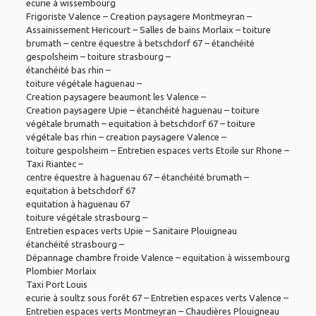
ecurie à wissembourg
Frigoriste Valence
–
Creation paysagere Montmeyran
–
Assainissement Hericourt
–
Salles de bains Morlaix
–
toiture
brumath
–
centre équestre à betschdorf 67
–
étanchéité
gespolsheim
–
toiture strasbourg
–
étanchéité bas rhin
–
toiture végétale haguenau
–
Creation paysagere beaumont les Valence
–
Creation paysagere Upie
–
étanchéité haguenau
–
toiture
végétale brumath
–
equitation à betschdorf 67
–
toiture
végétale bas rhin
–
creation paysagere Valence
–
toiture gespolsheim
–
Entretien espaces verts Etoile sur Rhone
–
Taxi Riantec
–
centre équestre à haguenau 67
–
étanchéité brumath
–
equitation à betschdorf 67
equitation à haguenau 67
toiture végétale strasbourg
–
Entretien espaces verts Upie
–
Sanitaire Plouigneau
étanchéité strasbourg
–
Dépannage chambre froide Valence
–
equitation à wissembourg
Plombier Morlaix
Taxi Port Louis
ecurie à soultz sous forêt 67
–
Entretien espaces verts Valence
–
Entretien espaces verts Montmeyran
–
Chaudières Plouigneau