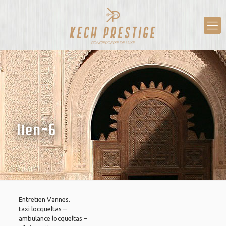
lien-6
Entretien Vannes
.
taxi locqueltas
–
ambulance locqueltas
–