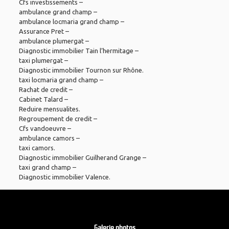
Cfs investissements
–
ambulance grand champ
–
ambulance locmaria grand champ
–
Assurance Pret
–
ambulance plumergat
–
Diagnostic immobilier Tain l’hermitage
–
taxi plumergat
–
Diagnostic immobilier Tournon sur Rhône
.
taxi locmaria grand champ
–
Rachat de credit
–
Cabinet Talard
–
Reduire mensualites
.
Regroupement de credit
–
Cfs vandoeuvre
–
ambulance camors
–
taxi camors
.
Diagnostic immobilier Guilherand Grange
–
taxi grand champ
–
Diagnostic immobilier Valence
.
Galerie photos